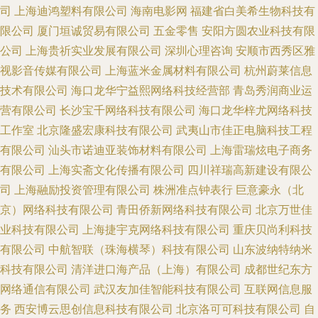
司
上海迪鸿塑料有限公司
海南电影网
福建省白美希生物科技有
限公司
厦门垣诚贸易有限公司
五金零售
安阳方圆农业科技有限
公司
上海贵祈实业发展有限公司
深圳心理咨询
安顺市西秀区雅
视影音传媒有限公司
上海蓝米金属材料有限公司
杭州蔚莱信息
技术有限公司
海口龙华宁益熙网络科技经营部
青岛秀润商业运
营有限公司
长沙宝千网络科技有限公司
海口龙华梓尤网络科技
工作室
北京隆盛宏康科技有限公司
武夷山市佳正电脑科技工程
有限公司
汕头市诺迪亚装饰材料有限公司
上海雷瑞炫电子商务
有限公司
上海实斋文化传播有限公司
四川祥瑞高新建设有限公
司
上海融励投资管理有限公司
株洲准点钟表行
巨意豪永（北
京）网络科技有限公司
青田侨新网络科技有限公司
北京万世佳
业科技有限公司
上海捷宇克网络科技有限公司
重庆贝尚利科技
有限公司
中航智联（珠海横琴）科技有限公司
山东波纳特纳米
科技有限公司
清洋进口海产品（上海）有限公司
成都世纪东方
网络通信有限公司
武汉友加佳智能科技有限公司
互联网信息服
务
西安博云思创信息科技有限公司
北京洛可可科技有限公司
自