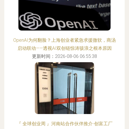
OpenAI为何翻脸？上海创业者紧急求援微软，商汤
启动联动——透视AI双创链惊涛骇浪之根本原因
更新时间：2026-08-06 06:55:38
『 全球创业周 』河南站合作伙伴推介-创富工厂