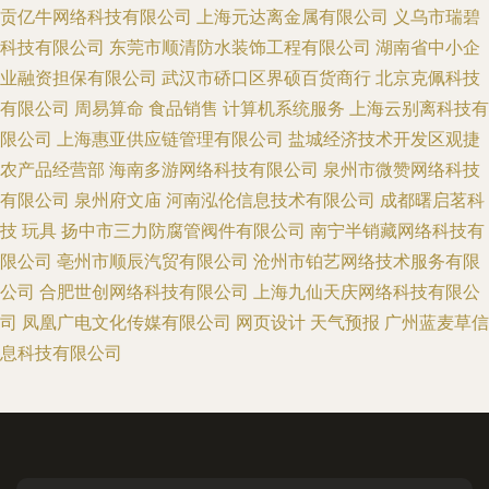
贡亿牛网络科技有限公司
上海元达离金属有限公司
义乌市瑞碧
科技有限公司
东莞市顺清防水装饰工程有限公司
湖南省中小企
业融资担保有限公司
武汉市硚口区界硕百货商行
北京克佩科技
有限公司
周易算命
食品销售
计算机系统服务
上海云别离科技有
限公司
上海惠亚供应链管理有限公司
盐城经济技术开发区观捷
农产品经营部
海南多游网络科技有限公司
泉州市微赞网络科技
有限公司
泉州府文庙
河南泓伦信息技术有限公司
成都曙启茗科
技
玩具
扬中市三力防腐管阀件有限公司
南宁半销藏网络科技有
限公司
亳州市顺辰汽贸有限公司
沧州市铂艺网络技术服务有限
公司
合肥世创网络科技有限公司
上海九仙天庆网络科技有限公
司
凤凰广电文化传媒有限公司
网页设计
天气预报
广州蓝麦草信
息科技有限公司